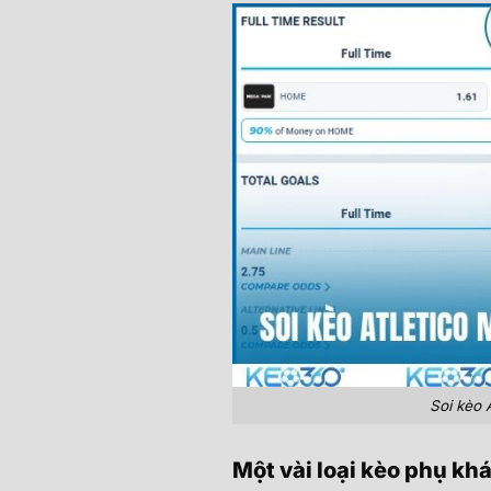
Soi kèo 
Một vài loại kèo phụ kh