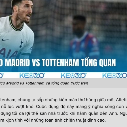
tico Madrid vs Tottenham và tổng quan trước trận
ttenham, chúng ta sắp chứng kiến màn thư hùng giữa một Atlet
 nỗ lực vượt khó. Cuộc đụng độ này mang ý nghĩa sống còn 
 dụng tối đa lợi thế sân nhà trước khi hành quân đến Anh. Ng
a kịch tính với những toan tính chiến thuật đỉnh cao.