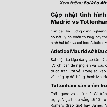
Xem thêm:
Soi kèo Ath
Cập nhật tình hình
Madrid vs Tottenh
Cán cân lực lượng đang nghiêng 
có bất kỳ ca chấn thương hay thẻ
hình hai bên và soi kèo Atletico 
Atletico Madrid sở hữu 
Đại diện La Liga đang có tâm lý 
lực ghi bàn đè nặng lên vai các 
trước trận lượt về. Trong soi kèo
vũ khí giúp đội bóng thành Madrid
Tottenham vẫn chìm tro
Trái ngược với chủ nhà, Gà trố
trọng. Việc thiếu vắng tới 10 tr
Romero (treo giò) hay James M