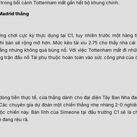
 trong bối cảnh Tottenham mất gần hết bộ khung chính.
 Madrid thắng
ng chơi cực kỳ thực dụng tại C1, tuy nhiên trước một hàng 
hi bàn sẽ rộng mở hơn. Mức kèo tài xỉu 2.75 cho thấy nhà cái
hắng nhưng không quá bùng nổ. Với việc Tottenham mất đi nh
ng trận đấu nổ Tài phụ thuộc hoàn toàn vào sức công phá của 
dòng tiền thực tế, cửa thắng dành cho đại diện Tây Ban Nha đ
. Các chuyên gia dự đoán một chiến thắng nhẹ nhàng 2-0 nghi
ộc chiến này. Bản lĩnh của Simeone tại đấu trường C1 sẽ là c
 đang rệu rã.