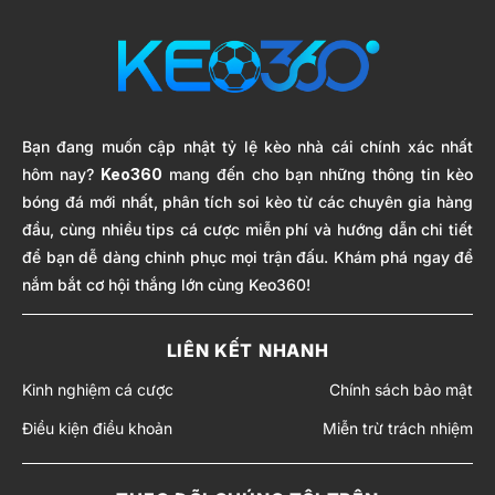
Bạn đang muốn cập nhật tỷ lệ kèo nhà cái chính xác nhất
hôm nay?
Keo360
mang đến cho bạn những thông tin kèo
bóng đá mới nhất, phân tích soi kèo từ các chuyên gia hàng
đầu, cùng nhiều tips cá cược miễn phí và hướng dẫn chi tiết
để bạn dễ dàng chinh phục mọi trận đấu. Khám phá ngay để
nắm bắt cơ hội thắng lớn cùng Keo360!
LIÊN KẾT NHANH
Kinh nghiệm cá cược
Chính sách bảo mật
Điều kiện điều khoản
Miễn trừ trách nhiệm