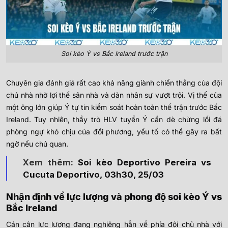
Soi kèo Ý vs Bắc Ireland trước trận
Chuyên gia đánh giá rất cao khả năng giành chiến thắng của đội
chủ nhà nhờ lợi thế sân nhà và dàn nhân sự vượt trội. Vị thế của
một ông lớn giúp Ý tự tin kiểm soát hoàn toàn thế trận trước Bắc
Ireland. Tuy nhiên, thầy trò HLV tuyển Ý cần dè chừng lối đá
phòng ngự khó chịu của đối phương, yếu tố có thể gây ra bất
ngờ nếu chủ quan.
Xem thêm:
Soi kèo Deportivo Pereira vs
Cucuta Deportivo, 03h30, 25/03
Nhận định về lực lượng và phong độ soi kèo Ý vs
Bắc Ireland
Cán cân lực lượng đang nghiêng hẳn về phía đội chủ nhà với