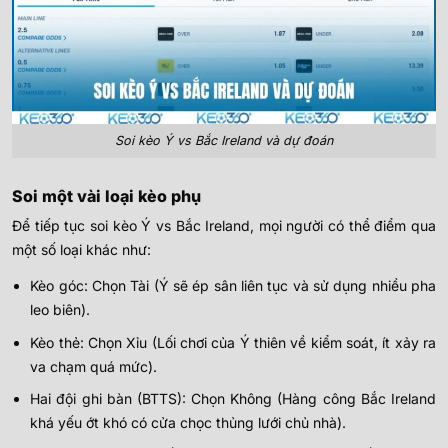
Soi kèo Ý vs Bắc Ireland và dự đoán
Soi một vài loại kèo phụ
Để tiếp tục soi kèo Ý vs Bắc Ireland, mọi người có thể điểm qua
một số loại khác như:
Kèo góc: Chọn Tài (Ý sẽ ép sân liên tục và sử dụng nhiều pha
leo biên).
Kèo thẻ: Chọn Xỉu (Lối chơi của Ý thiên về kiểm soát, ít xảy ra
va chạm quá mức).
Hai đội ghi bàn (BTTS): Chọn Không (Hàng công Bắc Ireland
khá yếu ớt khó có cửa chọc thủng lưới chủ nhà).