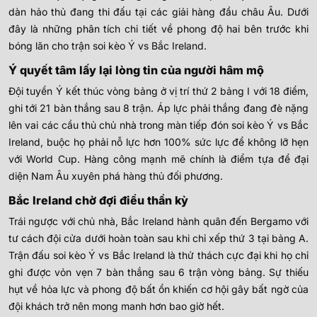
dàn hảo thủ đang thi đấu tại các giải hàng đầu châu Âu. Dưới
đây là những phân tích chi tiết về phong độ hai bên trước khi
bóng lăn cho trận soi kèo Ý vs Bắc Ireland.
Ý quyết tâm lấy lại lòng tin của người hâm mộ
Đội tuyển Ý kết thúc vòng bảng ở vị trí thứ 2 bảng I với 18 điểm,
ghi tới 21 bàn thắng sau 8 trận. Áp lực phải thắng đang đè nặng
lên vai các cầu thủ chủ nhà trong màn tiếp đón soi kèo Ý vs Bắc
Ireland, buộc họ phải nỗ lực hơn 100% sức lực để không lỡ hẹn
với World Cup. Hàng công mạnh mẽ chính là điểm tựa để đại
diện Nam Âu xuyên phá hàng thủ đối phương.
Bắc Ireland chờ đợi điều thần kỳ
Trái ngược với chủ nhà, Bắc Ireland hành quân đến Bergamo với
tư cách đội cửa dưới hoàn toàn sau khi chỉ xếp thứ 3 tại bảng A.
Trận đấu soi kèo Ý vs Bắc Ireland là thử thách cực đại khi họ chỉ
ghi được vỏn vẹn 7 bàn thắng sau 6 trận vòng bảng. Sự thiếu
hụt về hỏa lực và phong độ bất ổn khiến cơ hội gây bất ngờ của
đội khách trở nên mong manh hơn bao giờ hết.