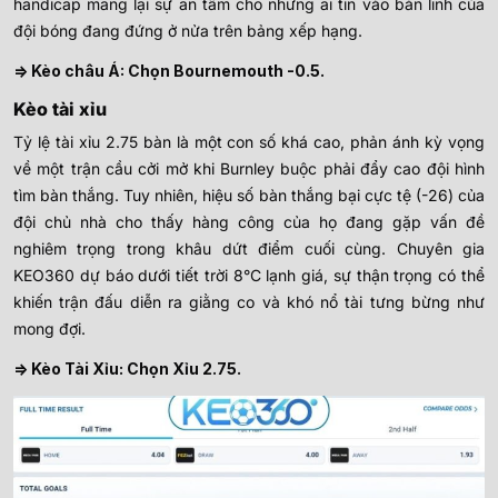
handicap mang lại sự an tâm cho những ai tin vào bản lĩnh của
đội bóng đang đứng ở nửa trên bảng xếp hạng.
=> Kèo châu Á: Chọn Bournemouth -0.5.
Kèo tài xỉu
Tỷ lệ tài xỉu 2.75 bàn là một con số khá cao, phản ánh kỳ vọng
về một trận cầu cởi mở khi Burnley buộc phải đẩy cao đội hình
tìm bàn thắng. Tuy nhiên, hiệu số bàn thắng bại cực tệ (-26) của
đội chủ nhà cho thấy hàng công của họ đang gặp vấn đề
nghiêm trọng trong khâu dứt điểm cuối cùng. Chuyên gia
KEO360 dự báo dưới tiết trời 8°C lạnh giá, sự thận trọng có thể
khiến trận đấu diễn ra giằng co và khó nổ tài tưng bừng như
mong đợi.
=> Kèo Tài Xỉu: Chọn Xỉu 2.75.