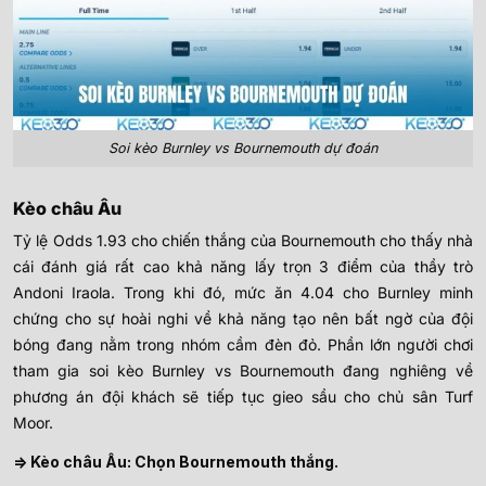
Soi kèo Burnley vs Bournemouth dự đoán
Kèo châu Âu
Tỷ lệ Odds 1.93 cho chiến thắng của Bournemouth cho thấy nhà
cái đánh giá rất cao khả năng lấy trọn 3 điểm của thầy trò
Andoni Iraola. Trong khi đó, mức ăn 4.04 cho Burnley minh
chứng cho sự hoài nghi về khả năng tạo nên bất ngờ của đội
bóng đang nằm trong nhóm cầm đèn đỏ. Phần lớn người chơi
tham gia soi kèo Burnley vs Bournemouth đang nghiêng về
phương án đội khách sẽ tiếp tục gieo sầu cho chủ sân Turf
Moor.
=> Kèo châu Âu: Chọn Bournemouth thắng.