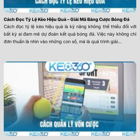
Cách Đọc Tỷ Lệ Kèo Hiệu Quả – Giải Mã Bảng Cược Bóng Đá
Cách đọc tỷ lệ kèo hiệu quả là kỹ năng không thể thiếu đối với
bất kỳ ai đam mê dự đoán kết quả bóng đá. Việc này không chỉ
đơn thuần là nhìn vào những con số, mà là quá trình giải...