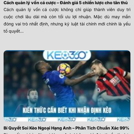
Cách quản lý vốn cá cược – Đánh giá 5 chiến lược cho tân thủ
Cách quản lý vốn cá cược không chỉ giúp thành viên duy trì
cuộc chơi lâu dài mà còn tối ưu lợi nhuận. Mặc dù may mắn
đóng vai trò nhất định, nhưng kỷ luật tài chính mới chính là yếu
tố quyết...
Bí Quyết Soi Kèo Ngoại Hạng Anh – Phân Tích Chuẩn Xác 99%