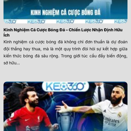
Kinh Nghiệm Cá Cược Bóng Đá – Chiến Lược Nhận Định Hữu
Ích
Kinh nghiệm cá cược bóng đá không chỉ đơn thuần là dự đoán
đội thắng hay thua, mà là một quy trình đòi hỏi sự kết hợp giữa
kiến thức bóng đá sâu rộng. Trong giới túc cầu đầy biến động,
sở hữu...