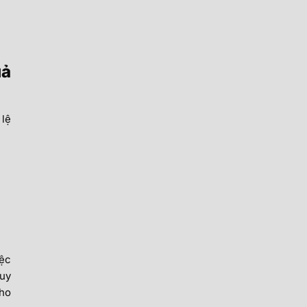
uả
 lệ
iệc
Tuy
cho