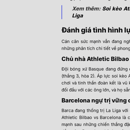
Xem thêm:
Soi kèo At
Liga
Đánh giá tình hình 
Cán cân sức mạnh vẫn đang nghiê
những phân tích chi tiết về phong
Chủ nhà Athletic Bilbao
Đội bóng xứ Basque đang đứng ở v
(thắng 3, hòa 2). Áp lực soi kèo 
chơi và tinh thần đoàn kết là vũ 
đối đầu với các ông lớn, và họ sẵ
Barcelona ngự trị vững 
Barca đang thống trị La Liga vớ
Athletic Bilbao vs Barcelona là
mạnh sau những chiến thắng đậm 