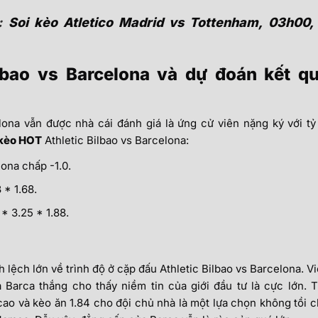
m:
Soi kèo Atletico Madrid vs Tottenham, 03h00,
ilbao vs Barcelona và dự đoán kết q
na vẫn được nhà cái đánh giá là ứng cử viên nặng ký với tỷ
kèo HOT
Athletic Bilbao vs Barcelona:
ona chấp -1.0.
 * 1.68.
* 3.25 * 1.88.
 lệch lớn về trình độ ở cặp đấu Athletic Bilbao vs Barcelona. V
Barca thắng cho thấy niềm tin của giới đầu tư là cực lớn. 
ao và kèo ăn 1.84 cho đội chủ nhà là một lựa chọn không tồi 