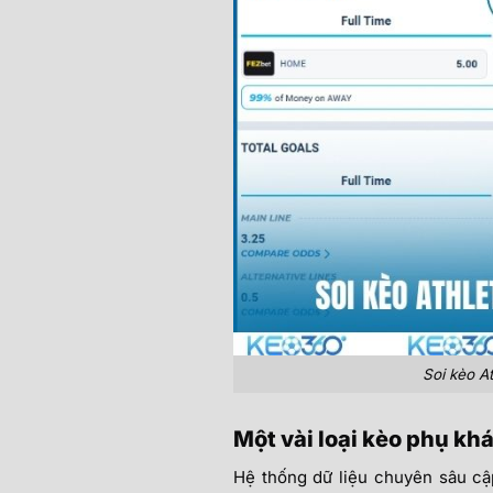
Soi kèo A
Một vài loại kèo phụ kh
Hệ thống dữ liệu chuyên sâu cậ