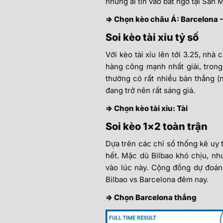
những ai tin vào bất ngờ tại San 
=> Chọn kèo châu Á: Barcelona 
Soi kèo tài xỉu tỷ số
Với kèo tài xỉu lên tới 3.25, nh
hàng công mạnh nhất giải, trong
thường có rất nhiều bàn thắng (n
đang trở nên rất sáng giá.
=> Chọn kèo tài xỉu: Tài
Soi kèo 1×2 toàn trận
Dựa trên các chỉ số thống kê uy t
hết. Mặc dù Bilbao khó chịu, n
vào lúc này. Cộng đồng dự đoán 
Bilbao vs Barcelona đêm nay.
=> Chọn Barcelona thắng