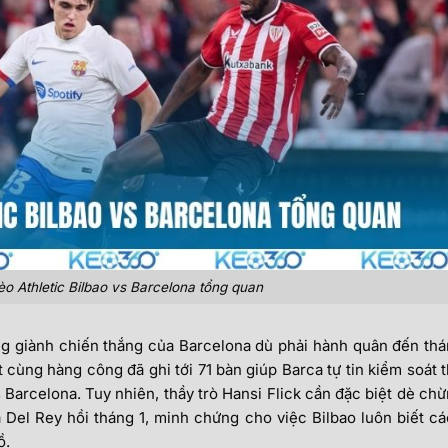
èo Athletic Bilbao vs Barcelona tổng quan
g giành chiến thắng của Barcelona dù phải hành quân đến th
 cùng hàng công đã ghi tới 71 bàn giúp Barca tự tin kiểm soát 
vs Barcelona. Tuy nhiên, thầy trò Hansi Flick cần đặc biệt dè ch
a Del Rey hồi tháng 1, minh chứng cho việc Bilbao luôn biết c
ồ.