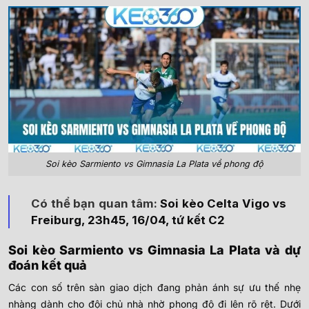
Soi kèo Sarmiento vs Gimnasia La Plata về phong độ
Có thể bạn quan tâm:
Soi kèo Celta Vigo vs
Freiburg, 23h45, 16/04, tứ kết C2
Soi kèo Sarmiento vs Gimnasia La Plata và dự
đoán kết quả
Các con số trên sàn giao dịch đang phản ánh sự ưu thế nhẹ
nhàng dành cho đội chủ nhà nhờ phong độ đi lên rõ rệt. Dưới