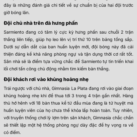
đây là những đánh giá chi tiết về sự chuẩn bị của hai đội trước
giờ bóng lăn.
Đội chủ nhà trên đà hưng phấn
Sarmiento đang có tâm lý cực kỳ hưng phấn sau chuỗi 2 trận
thắng liên tiếp, giúp họ leo lên vị trí thứ 10 trên bảng tổng sắp.
Dưới sự dẫn dắt của ban huấn luyện mới, đội bóng này đã cải
thiện đáng kể khả năng phòng ngự và tận dụng thời cơ rất tốt.
Sân nhà sẽ là điểm tựa vững chắc để Sarmiento tự tin triển khai
lối chơi tấn công chủ động nhằm tìm kiếm bàn thắng.
Đội khách rơi vào khủng hoảng nhẹ
Trái ngược với chủ nhà, Gimnasia La Plata đang rơi vào giai đoạn
khủng hoảng nhẹ khi để thua tới 3 trong 4 trận gần nhất. Hàng
thủ hớ hênh với 18 bàn thua kể từ đầu mùa đang là tử huyệt mà
huấn luyện viên của họ chưa thể khỏa lấp hoàn toàn. Tuy nhiên,
với truyền thống chơi lỳ lợm trên sân khách, Gimnasia chắc chắn
sẽ thiết lập một hệ thống phòng ngự dày đặc để hy vọng ra về
có điểm.