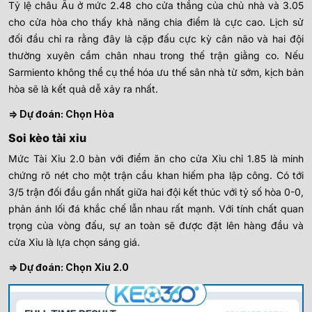
Tỷ lệ châu Âu ở mức 2.48 cho cửa thắng của chủ nhà và 3.05
cho cửa hòa cho thấy khả năng chia điểm là cực cao. Lịch sử
đối đầu chỉ ra rằng đây là cặp đấu cực kỳ cân não và hai đội
thường xuyên cầm chân nhau trong thế trận giằng co. Nếu
Sarmiento không thể cụ thể hóa ưu thế sân nhà từ sớm, kịch bản
hòa sẽ là kết quả dễ xảy ra nhất.
=> Dự đoán: Chọn Hòa
Soi kèo tài xỉu
Mức Tài Xỉu 2.0 bàn với điểm ăn cho cửa Xỉu chỉ 1.85 là minh
chứng rõ nét cho một trận cầu khan hiếm pha lập công. Có tới
3/5 trận đối đầu gần nhất giữa hai đội kết thúc với tỷ số hòa 0-0,
phản ánh lối đá khắc chế lẫn nhau rất mạnh. Với tính chất quan
trọng của vòng đấu, sự an toàn sẽ được đặt lên hàng đầu và
cửa Xỉu là lựa chọn sáng giá.
=> Dự đoán: Chọn Xỉu 2.0