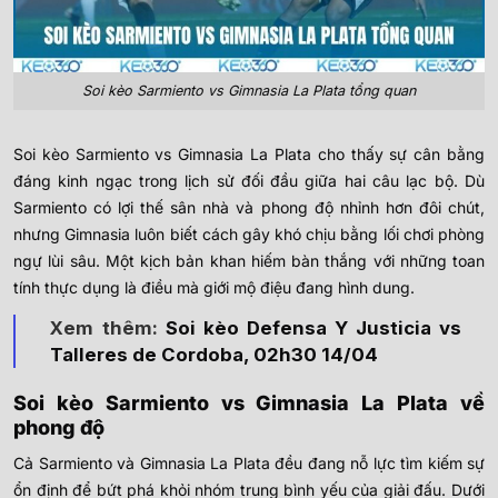
Soi kèo Sarmiento vs Gimnasia La Plata tổng quan
Soi kèo Sarmiento vs Gimnasia La Plata cho thấy sự cân bằng
đáng kinh ngạc trong lịch sử đối đầu giữa hai câu lạc bộ. Dù
Sarmiento có lợi thế sân nhà và phong độ nhỉnh hơn đôi chút,
nhưng Gimnasia luôn biết cách gây khó chịu bằng lối chơi phòng
ngự lùi sâu. Một kịch bản khan hiếm bàn thắng với những toan
tính thực dụng là điều mà giới mộ điệu đang hình dung.
Xem thêm:
Soi kèo Defensa Y Justicia vs
Talleres de Cordoba, 02h30 14/04
Soi kèo Sarmiento vs Gimnasia La Plata về
phong độ
Cả Sarmiento và Gimnasia La Plata đều đang nỗ lực tìm kiếm sự
ổn định để bứt phá khỏi nhóm trung bình yếu của giải đấu. Dưới