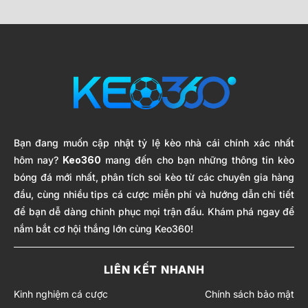
Bạn đang muốn cập nhật tỷ lệ kèo nhà cái chính xác nhất
hôm nay?
Keo360
mang đến cho bạn những thông tin kèo
bóng đá mới nhất, phân tích soi kèo từ các chuyên gia hàng
đầu, cùng nhiều tips cá cược miễn phí và hướng dẫn chi tiết
để bạn dễ dàng chinh phục mọi trận đấu. Khám phá ngay để
nắm bắt cơ hội thắng lớn cùng Keo360!
LIÊN KẾT NHANH
Kinh nghiệm cá cược
Chính sách bảo mật