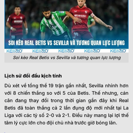
Soi kèo Real Betis vs Sevilla và tương quan lực lượng
Lịch sử đối đầu kịch tính
Dù xét về tổng thể 19 trận gần nhất, Sevilla nhỉnh hơn
với 8 chiến thắng so với 5 của Betis. Thế nhưng, cán
cân đang thay đổi trong thời gian gần đây khi Real
Betis đã toàn thắng cả 2 lần đụng độ mới nhất tại La
Liga với các tỷ số 2-0 và 2-1. Điều này mang lại lợi thế
tâm lý cực lớn cho đội chủ nhà trước giờ bóng lăn.