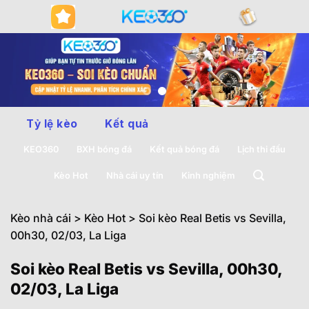
Bỏ
qua
nội
dung
Tỷ lệ kèo
Kết quả
KEO360
BXH bóng đá
Kết quả bóng đá
Lịch thi đấu
Kèo Hot
Nhà cái uy tín
Kinh nghiệm
Kèo nhà cái
>
Kèo Hot
>
Soi kèo Real Betis vs Sevilla,
00h30, 02/03, La Liga
Soi kèo Real Betis vs Sevilla, 00h30,
02/03, La Liga