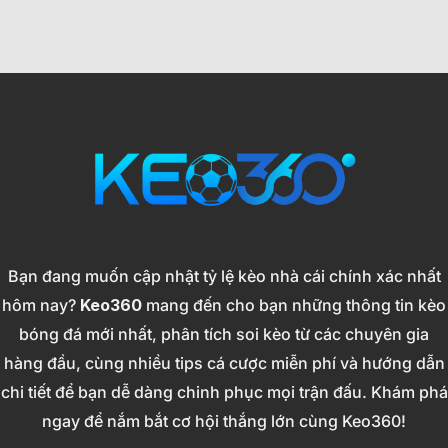
Bạn đang muốn cập nhật tỷ lệ kèo nhà cái chính xác nhất
hôm nay?
Keo360
mang đến cho bạn những thông tin kèo
bóng đá mới nhất, phân tích soi kèo từ các chuyên gia
hàng đầu, cùng nhiều tips cá cược miễn phí và hướng dẫn
chi tiết để bạn dễ dàng chinh phục mọi trận đấu. Khám phá
ngay để nắm bắt cơ hội thắng lớn cùng Keo360!