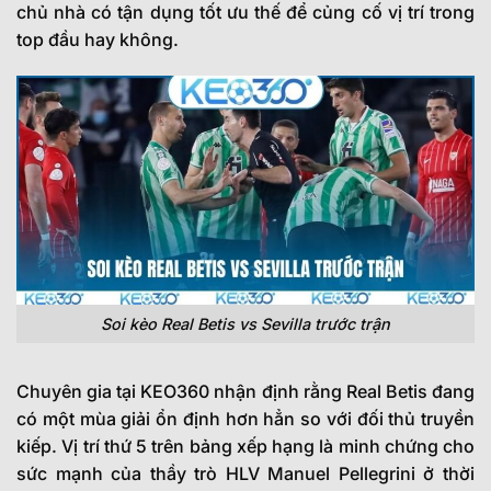
chủ nhà có tận dụng tốt ưu thế để củng cố vị trí trong
top đầu hay không.
Soi kèo Real Betis vs Sevilla trước trận
Chuyên gia tại KEO360 nhận định rằng Real Betis đang
có một mùa giải ổn định hơn hẳn so với đối thủ truyền
kiếp. Vị trí thứ 5 trên bảng xếp hạng là minh chứng cho
sức mạnh của thầy trò HLV Manuel Pellegrini ở thời