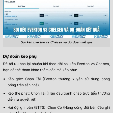
Soi kèo Everton vs Chelsea và dự đoán kết quả
Dự đoán kèo phụ
Để tối ưu hóa lợi nhuận khi theo dõi soi kèo Everton vs Chelsea,
bạn có thể tham khảo thêm các mã kèo phụ:
Kèo góc: Chọn Tài (Everton thường xuyên sử dụng bóng
bổng trên sân nhà).
Kèo thẻ phạt: Chọn Tài (Trận đấu tranh chấp trực tiếp thường
diễn ra quyết liệt).
Hai đội ghi bàn (BTTS): Chọn Có (Hàng công đôi bên đều ghi