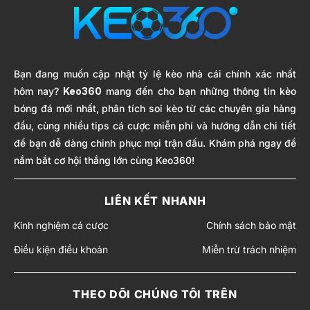
Bạn đang muốn cập nhật tỷ lệ kèo nhà cái chính xác nhất
hôm nay?
Keo360
mang đến cho bạn những thông tin kèo
bóng đá mới nhất, phân tích soi kèo từ các chuyên gia hàng
đầu, cùng nhiều tips cá cược miễn phí và hướng dẫn chi tiết
để bạn dễ dàng chinh phục mọi trận đấu. Khám phá ngay để
nắm bắt cơ hội thắng lớn cùng Keo360!
LIÊN KẾT NHANH
Kinh nghiệm cá cược
Chính sách bảo mật
Điều kiện điều khoản
Miễn trừ trách nhiệm
THEO DÕI CHÚNG TÔI TRÊN