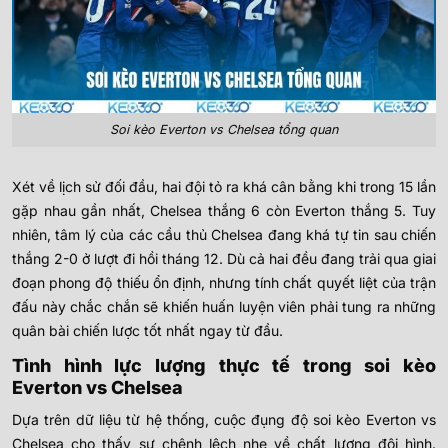
Soi kèo Everton vs Chelsea tổng quan
Xét về lịch sử đối đầu, hai đội tỏ ra khá cân bằng khi trong 15 lần
gặp nhau gần nhất, Chelsea thắng 6 còn Everton thắng 5. Tuy
nhiên, tâm lý của các cầu thủ Chelsea đang khá tự tin sau chiến
thắng 2-0 ở lượt đi hồi tháng 12. Dù cả hai đều đang trải qua giai
đoạn phong độ thiếu ổn định, nhưng tính chất quyết liệt của trận
đấu này chắc chắn sẽ khiến huấn luyện viên phải tung ra những
quân bài chiến lược tốt nhất ngay từ đầu.
Tình hình lực lượng thực tế trong soi kèo
Everton vs Chelsea
Dựa trên dữ liệu từ hệ thống, cuộc đụng độ soi kèo Everton vs
Chelsea cho thấy sự chênh lệch nhẹ về chất lượng đội hình.