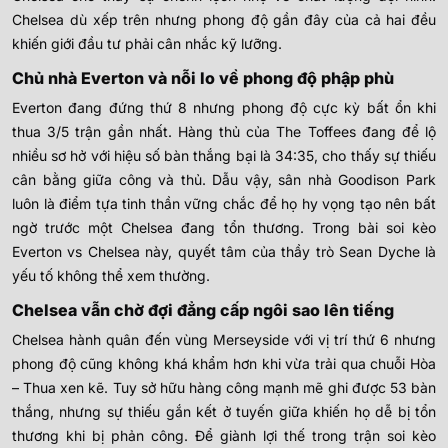
Chelsea dù xếp trên nhưng phong độ gần đây của cả hai đều
khiến giới đầu tư phải cân nhắc kỹ lưỡng.
Chủ nhà Everton và nỗi lo về phong độ phập phù
Everton đang đứng thứ 8 nhưng phong độ cực kỳ bất ổn khi
thua 3/5 trận gần nhất. Hàng thủ của The Toffees đang để lộ
nhiều sơ hở với hiệu số bàn thắng bại là 34:35, cho thấy sự thiếu
cân bằng giữa công và thủ. Dẫu vậy, sân nhà Goodison Park
luôn là điểm tựa tinh thần vững chắc để họ hy vọng tạo nên bất
ngờ trước một Chelsea đang tổn thương. Trong bài soi kèo
Everton vs Chelsea này, quyết tâm của thầy trò Sean Dyche là
yếu tố không thể xem thường.
Chelsea vẫn chờ đợi đẳng cấp ngôi sao lên tiếng
Chelsea hành quân đến vùng Merseyside với vị trí thứ 6 nhưng
phong độ cũng không khá khẩm hơn khi vừa trải qua chuỗi Hòa
– Thua xen kẽ. Tuy sở hữu hàng công mạnh mẽ ghi được 53 bàn
thắng, nhưng sự thiếu gắn kết ở tuyến giữa khiến họ dễ bị tổn
thương khi bị phản công. Để giành lợi thế trong trận soi kèo