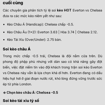
cuối cùng
Các chuyên gia phân tích tỷ lệ soi
kèo HOT
Everton vs Chelsea
đưa ra các mức kèo niêm yết như sau:
Kèo Châu Á (Handicap): Chelsea chấp -0.5.
Kèo Châu Âu (1×2): Everton 3.63 | Hòa 3.74 | Chelsea 2.12.
Kèo Tài Xỉu (Over/Under): 2.75 bàn.
Soi kèo châu Á
Trong mức chấp -0.5 trái, Chelsea là đội nằm cửa trên. Dù
phong độ phập phù nhưng với dàn sao có khả năng gây đột
biến, việc đặt niềm tin vào đội khách trong trận soi kèo Everton
vs Chelsea này vẫn là lựa chọn khả dĩ hơn. Everton đang có dấu
hiệu hụt hơi ở giai đoạn nước rút, khó lòng đứng vững trước sức
ép từ phía London.
=> Chọn kèo châu Á: Chelsea -0.5
Soi kèo tài xỉu tỷ số