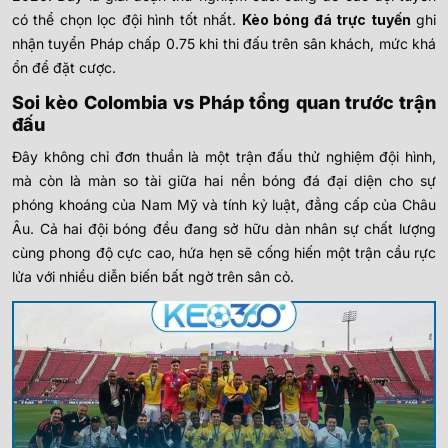
có thể chọn lọc đội hình tốt nhất.
Kèo bóng đá trực tuyến
ghi
nhận tuyển Pháp chấp 0.75 khi thi đấu trên sân khách, mức khá
ổn để đặt cược.
Soi kèo Colombia vs Pháp tổng quan trước trận
đấu
Đây không chỉ đơn thuần là một trận đấu thử nghiệm đội hình,
mà còn là màn so tài giữa hai nền bóng đá đại diện cho sự
phóng khoáng của Nam Mỹ và tính kỷ luật, đẳng cấp của Châu
Âu. Cả hai đội bóng đều đang sở hữu dàn nhân sự chất lượng
cùng phong độ cực cao, hứa hẹn sẽ cống hiến một trận cầu rực
lửa với nhiều diễn biến bất ngờ trên sân cỏ.