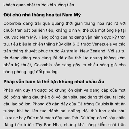
khách quan nhất trước khi xuống tiền.
Đội chủ nhà thăng hoa tại Nam Mỹ
Colombia đang trải qua quãng thời gian thăng hoa rực rỡ với
chuỗi trận bất bại liên tiếp, khẳng định vị thế của một ông kẹ tại
khu vực Nam Mỹ. Hàng công của họ đang vận hành cực kỳ trơn
tru, tiêu biểu là chiến thắng hủy diệt 6-3 trước Venezuela và các
trận thắng thuyết phục trước Australia, New Zealand. Với sự tự
tin đang dâng cao cùng lối đá giàu thể lực nhưng không kém
phần kỹ thuật, Colombia sẵn sàng gây ra nhiều sóng gió cho
hàng phòng ngự đối phương.
Pháp vẫn luôn là thế lực khủng nhất châu Âu
Pháp vẫn duy trì được bộ khung ổn định và đẳng cấp của một
đội bóng hàng đầu thế giới với dàn siêu sao đang thi đấu tại các
câu lạc bộ lớn. Phong độ gần đây của Gà trống Gaulois là rất ấn
tượng khi họ liên tục đánh bại những đối thủ khó chịu như
Ukraine hay Đức một cách đầy bản lĩnh. Dù từng có cú sảy chân
đáng tiếc trước Tây Ban Nha, nhưng khả năng kiểm soát trận