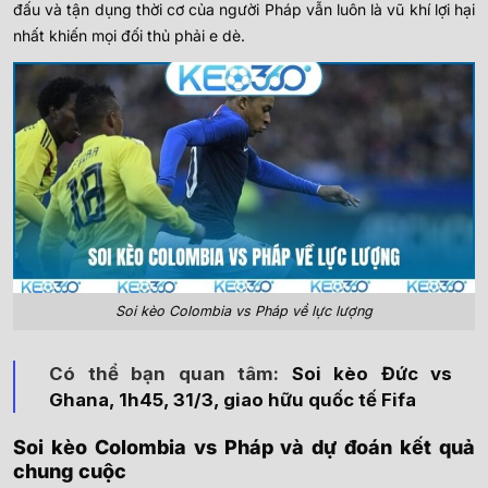
đấu và tận dụng thời cơ của người Pháp vẫn luôn là vũ khí lợi hại
nhất khiến mọi đối thủ phải e dè.
Soi kèo Colombia vs Pháp về lực lượng
Có thể bạn quan tâm:
Soi kèo Đức vs
Ghana, 1h45, 31/3, giao hữu quốc tế Fifa
Soi kèo Colombia vs Pháp và dự đoán kết quả
chung cuộc