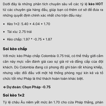
Dưới đây là những phân tích chuyên sâu về các tỷ lệ
kèo HOT
từ các chuyên gia hàng đầu, giúp bạn có thêm cơ sở để đưa ra
những quyết định chính xác nhất cho trận đấu này:
Kèo 1×2: 5.40 * 4.04 * 1.70
Tài xỉu: 2.75 trái
Kèo chấp: 1.97 * -0.75 * 1.87
Soi kèo chấp
Với mức kèo Pháp chấp Colombia 0.75 trái, có thể thấy giới cầm
cân nảy mực vẫn đánh giá cao sự già rơ và đẳng cấp của đội
khách. Dù Colombia đang có phong độ ghi bàn rất khủng khiếp,
nhưng việc đối đầu với một hệ thống phòng ngự kín kẽ và tổ
chức tốt như Pháp là thử thách hoàn toàn khác biệt.
=> Dự đoán: Chọn Pháp -0.75
Soi kèo 1×2
Tỷ lệ châu Âu niêm yết mức ăn 1.70 cho cửa Pháp thắng, phản