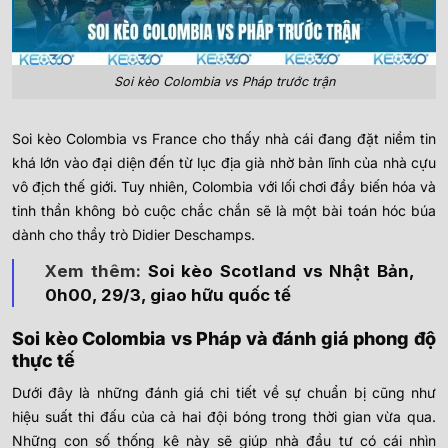
Soi kèo Colombia vs Pháp trước trận
Soi kèo Colombia vs France cho thấy nhà cái đang đặt niềm tin
khá lớn vào đại diện đến từ lục địa già nhờ bản lĩnh của nhà cựu
vô địch thế giới. Tuy nhiên, Colombia với lối chơi đầy biến hóa và
tinh thần không bỏ cuộc chắc chắn sẽ là một bài toán hóc búa
dành cho thầy trò Didier Deschamps.
Xem thêm:
Soi kèo Scotland vs Nhật Bản,
0h00, 29/3, giao hữu quốc tế
Soi kèo Colombia vs Pháp và đánh giá phong độ
thực tế
Dưới đây là những đánh giá chi tiết về sự chuẩn bị cũng như
hiệu suất thi đấu của cả hai đội bóng trong thời gian vừa qua.
Những con số thống kê này sẽ giúp nhà đầu tư có cái nhìn