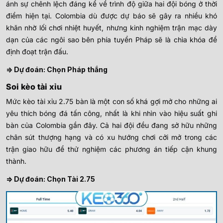
ánh sự chênh lệch đáng kể về trình độ giữa hai đội bóng ở thời
điểm hiện tại. Colombia dù được dự báo sẽ gây ra nhiều khó
khăn nhờ lối chơi nhiệt huyết, nhưng kinh nghiệm trận mạc dày
dạn của các ngôi sao bên phía tuyển Pháp sẽ là chìa khóa để
định đoạt trận đấu.
=> Dự đoán: Chọn Pháp thắng
Soi kèo tài xỉu
Mức kèo tài xỉu 2.75 bàn là một con số khá gợi mở cho những ai
yêu thích bóng đá tấn công, nhất là khi nhìn vào hiệu suất ghi
bàn của Colombia gần đây. Cả hai đội đều đang sở hữu những
chân sút thượng hạng và có xu hướng chơi cởi mở trong các
trận giao hữu để thử nghiệm các phương án tiếp cận khung
thành.
=> Dự đoán: Chọn Tài 2.75