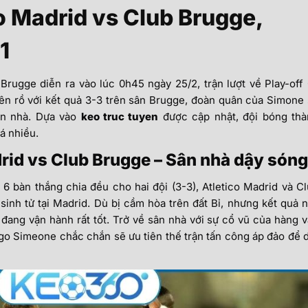
co Madrid vs Club Brugge,
1
Brugge diễn ra vào lúc 0h45 ngày 25/2, trận lượt về Play-off
ên rồ với kết quả 3-3 trên sân Brugge, đoàn quân của Simone
sân nhà. Dựa vào
keo truc tuyen
được cập nhật, đội bóng thà
á nhiều.
drid vs Club Brugge – Sân nhà dậy sóng
i 6 bàn thắng chia đều cho hai đội (3-3), Atletico Madrid và C
sinh tử tại Madrid. Dù bị cầm hòa trên đất Bỉ, nhưng kết quả 
đang vận hành rất tốt. Trở về sân nhà với sự cổ vũ của hàng 
go Simeone chắc chắn sẽ ưu tiên thế trận tấn công áp đảo để 