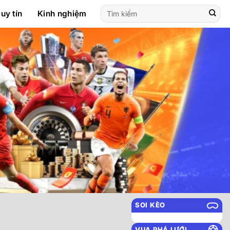
uy tín
Kinh nghiệm
SOI KÈO
VUA PHÁ LƯỚI