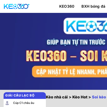
Bỏ
KEO360
BXH bóng đá
qua
nội
dung
GIẢI CÂU LẠC BỘ
Kèo nhà cái
>
Kèo Hot
>
Soi kèo
Cúp C1 châu âu