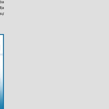
hòa
địa
 sự