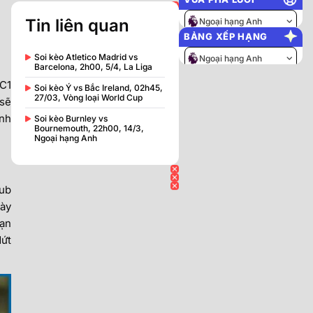
Tin liên quan
Ngoại hạng Anh
BẢNG XẾP HẠNG
Soi kèo Atletico Madrid vs
Ngoại hạng Anh
Barcelona, 2h00, 5/4, La Liga
 C1
Soi kèo Ý vs Bắc Ireland, 02h45,
27/03, Vòng loại World Cup
 sẽ
nh
Soi kèo Burnley vs
Bournemouth, 22h00, 14/3,
Ngoại hạng Anh
lub
này
vạn
dứt