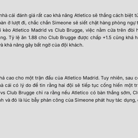
hà cái đánh giá rất cao khả năng Atletico sẽ thắng cách biệt t
3 bàn ở lượt đi, chắc chắn Simeone sẽ siết chặt hàng phòng ngự 
i kèo Atletico Madrid vs Club Brugge, việc nằm cửa trên đòi 
rung. Tỷ lệ ăn 1.88 cho Club Brugge được chấp +1.5 cũng khá 
 và khả năng gây bất ngờ của đội khách.
 khá cao cho một trận đấu của Atletico Madrid. Tuy nhiên, sau 
à cái có lý do để tin rằng hai đội sẽ tiếp tục cống hiến một t
 vs Club Brugge chỉ ra rằng nếu Atletico có bàn thắng sớm, C
nh và đó là lúc bẫy phản công của Simeone phát huy tác dụng,