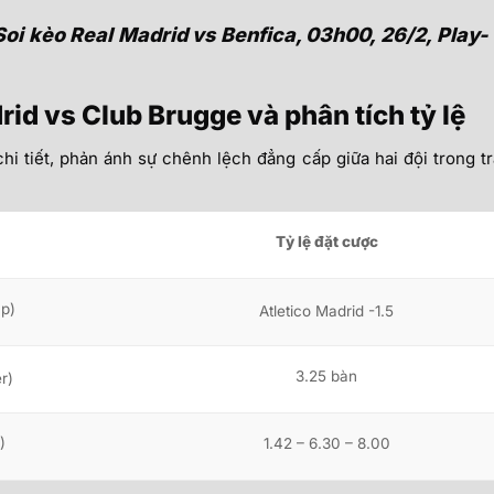
Soi kèo Real Madrid vs Benfica, 03h00, 26/2, Play-
rid vs Club Brugge và phân tích tỷ lệ
hi tiết, phản ánh sự chênh lệch đẳng cấp giữa hai đội trong t
Tỷ lệ đặt cược
p)
Atletico Madrid -1.5
3.25 bàn
r)
)
1.42 – 6.30 – 8.00