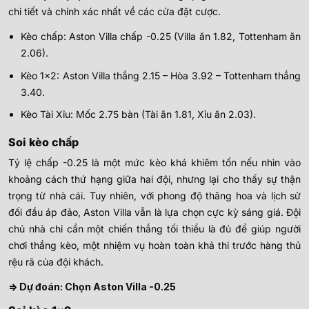
chi tiết và chính xác nhất về các cửa đặt cược.
Kèo chấp: Aston Villa chấp -0.25 (Villa ăn 1.82, Tottenham ăn
2.06).
Kèo 1×2: Aston Villa thắng 2.15 – Hòa 3.92 – Tottenham thắng
3.40.
Kèo Tài Xỉu: Mốc 2.75 bàn (Tài ăn 1.81, Xỉu ăn 2.03).
Soi kèo chấp
Tỷ lệ chấp -0.25 là một mức kèo khá khiêm tốn nếu nhìn vào
khoảng cách thứ hạng giữa hai đội, nhưng lại cho thấy sự thận
trọng từ nhà cái. Tuy nhiên, với phong độ thăng hoa và lịch sử
đối đầu áp đảo, Aston Villa vẫn là lựa chọn cực kỳ sáng giá. Đội
chủ nhà chỉ cần một chiến thắng tối thiểu là đủ để giúp người
chơi thắng kèo, một nhiệm vụ hoàn toàn khả thi trước hàng thủ
rệu rã của đội khách.
=> Dự đoán: Chọn Aston Villa -0.25