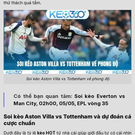
thử thách quá tầm.
Soi kèo Aston Villa vs Tottenham về phong độ
Có thể bạn quan tâm:
Soi kèo Everton vs
Man City, 02h00, 05/05, EPL vòng 35
Soi kèo Aston Villa vs Tottenham và dự đoán cá
cược chuẩn
Dưới đây là tỷ lệ
kèo HOT
từ nhà cái giúp giới đầu tư có cái nhìn