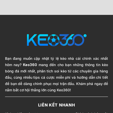
Bạn đang muốn cập nhật tỷ lệ kèo nhà cái chính xác nhất
hôm nay?
Keo360
mang đến cho bạn những thông tin kèo
bóng đá mới nhất, phân tích soi kèo từ các chuyên gia hàng
đầu, cùng nhiều tips cá cược miễn phí và hướng dẫn chi tiết
để bạn dễ dàng chinh phục mọi trận đấu. Khám phá ngay để
nắm bắt cơ hội thắng lớn cùng Keo360!
LIÊN KẾT NHANH