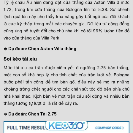
Tỷ lệ châu Âu hiện đang đặt cửa thắng của Aston Villa ở mức
1.72, trong khi cửa thắng của Bologna lên tới 5.38. Sự chênh
lệch quá lớn này cho thấy khả năng gây bất ngờ của đội khách
là cực kỳ thấp trong mắt các chuyên gia. Dữ liệu từ cộng đồng
cũng ủng hộ tuyệt đối cho chủ nhà khi có tới 96% lượng tiền đổ
vào cửa thắng của Villa Park.
=> Dự đoán: Chọn Aston Villa thắng
Soi kèo tài xỉu
Mức tài xỉu cả trận được niêm yết ở ngưỡng 2.75 bàn thắng,
một con số khá hợp lý cho tính chất của trận lượt về. Bologna
buộc phải tấn công để tìm bàn gỡ, điều này sẽ mở ra những
khoảng trống chết người cho các chân sút tốc độ bên phía chủ
nhà khai thác. Kịch bản về một trận cầu sôi động và nhiều bàn
thắng tương tự lượt đi là rất dễ xảy ra.
=> Dự đoán: Chọn Tài 2.75