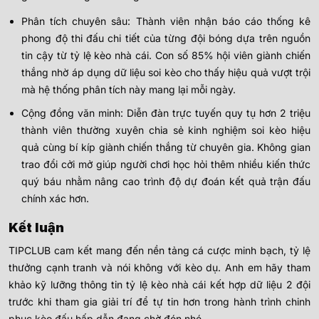
Phân tích chuyên sâu: Thành viên nhận báo cáo thống kê
phong độ thi đấu chi tiết của từng đội bóng dựa trên nguồn
tin cậy từ tỷ lệ kèo nhà cái. Con số 85% hội viên giành chiến
thắng nhờ áp dụng dữ liệu soi kèo cho thấy hiệu quả vượt trội
mà hệ thống phân tích này mang lại mỗi ngày.
Cộng đồng văn minh: Diễn đàn trực tuyến quy tụ hơn 2 triệu
thành viên thường xuyên chia sẻ kinh nghiệm soi kèo hiệu
quả cùng bí kíp giành chiến thắng từ chuyên gia. Không gian
trao đổi cởi mở giúp người chơi học hỏi thêm nhiều kiến thức
quý báu nhằm nâng cao trình độ dự đoán kết quả trận đấu
chính xác hơn.
Kết luận
TIPCLUB cam kết mang đến nền tảng cá cược minh bạch, tỷ lệ
thưởng cạnh tranh và nói không với kèo dụ. Anh em hãy tham
khảo kỹ lưỡng thông tin tỷ lệ kèo nhà cái kết hợp dữ liệu 2 đội
trước khi tham gia giải trí để tự tin hơn trong hành trình chinh
phục kèo đấu hấp dẫn đang chờ đón nhé.