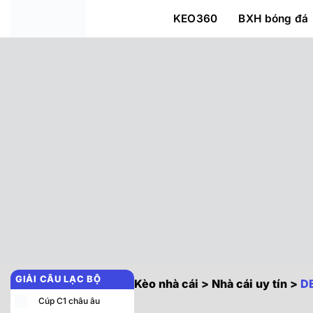
Bỏ
KEO360
BXH bóng đá
qua
nội
dung
GIẢI CÂU LẠC BỘ
Kèo nhà cái
>
Nhà cái uy tín
>
DE
Cúp C1 châu âu