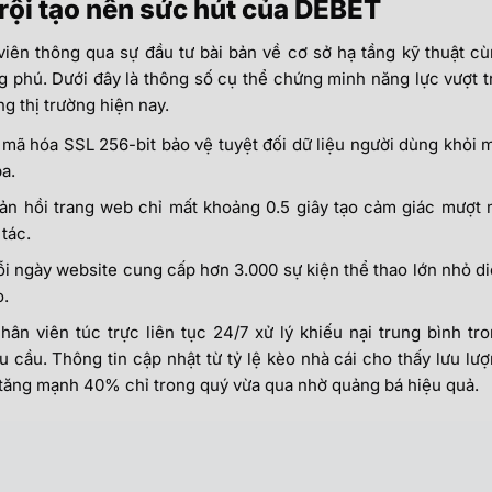
rội tạo nên sức hút của DEBET
viên thông qua sự đầu tư bài bản về cơ sở hạ tầng kỹ thuật c
 phú. Dưới đây là thông số cụ thể chứng minh năng lực vượt t
g thị trường hiện nay.
mã hóa SSL 256-bit bảo vệ tuyệt đối dữ liệu người dùng khỏi 
a.
hản hồi trang web chỉ mất khoảng 0.5 giây tạo cảm giác mượt
tác.
i ngày website cung cấp hơn 3.000 sự kiện thể thao lớn nhỏ d
o.
ân viên túc trực liên tục 24/7 xử lý khiếu nại trung bình tr
u cầu. Thông tin cập nhật từ tỷ lệ kèo nhà cái cho thấy lưu lư
 tăng mạnh 40% chỉ trong quý vừa qua nhờ quảng bá hiệu quả.