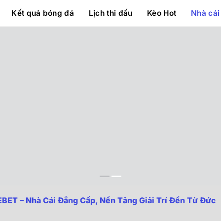
Kết quả bóng đá
Lịch thi đấu
Kèo Hot
Nhà cái 
BET – Nhà Cái Đẳng Cấp, Nền Tảng Giải Trí Đến Từ Đức