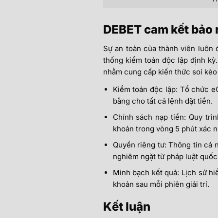
DEBET cam kết bảo m
Sự an toàn của thành viên luôn
thống kiểm toán độc lập định kỳ.
nhằm cung cấp kiến thức soi kèo b
Kiểm toán độc lập: Tổ chức e
bằng cho tất cả lệnh đặt tiền.
Chính sách nạp tiền: Quy trìn
khoản trong vòng 5 phút xác n
Quyền riêng tư: Thông tin cá 
nghiêm ngặt từ pháp luật quốc 
Minh bạch kết quả: Lịch sử hiể
khoản sau mỗi phiên giải trí.
Kết luận