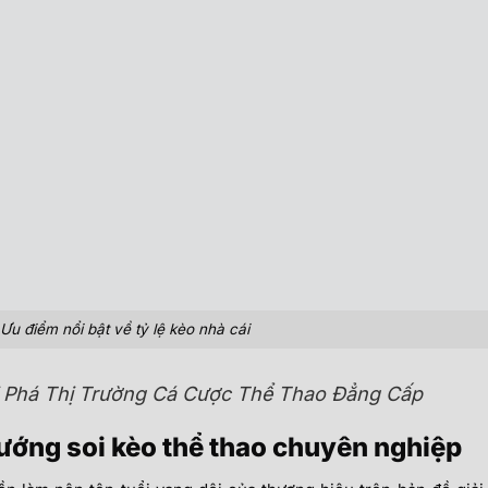
Ưu điểm nổi bật về tỷ lệ kèo nhà cái
 Phá Thị Trường Cá Cược Thể Thao Đẳng Cấp
ướng soi kèo thể thao chuyên nghiệp