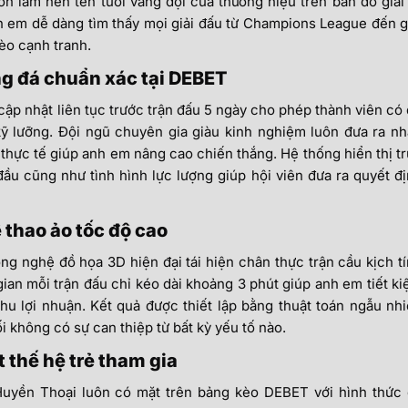
ồn làm nên tên tuổi vang dội của thương hiệu trên bản đồ giải 
h em dễ dàng tìm thấy mọi giải đấu từ Champions League đến g
èo cạnh tranh.
g đá chuẩn xác tại DEBET
ập nhật liên tục trước trận đấu 5 ngày cho phép thành viên có
kỹ lưỡng. Đội ngũ chuyên gia giàu kinh nghiệm luôn đưa ra n
 thực tế giúp anh em nâng cao chiến thắng. Hệ thống hiển thị t
ầu cũng như tình hình lực lượng giúp hội viên đưa ra quyết đ
 thao ảo tốc độ cao
g nghệ đồ họa 3D hiện đại tái hiện chân thực trận cầu kịch t
gian mỗi trận đấu chỉ kéo dài khoảng 3 phút giúp anh em tiết k
thu lợi nhuận. Kết quả được thiết lập bằng thuật toán ngẫu nh
 không có sự can thiệp từ bất kỳ yếu tố nào.
 thế hệ trẻ tham gia
Huyền Thoại luôn có mặt trên bảng kèo DEBET với hình thức