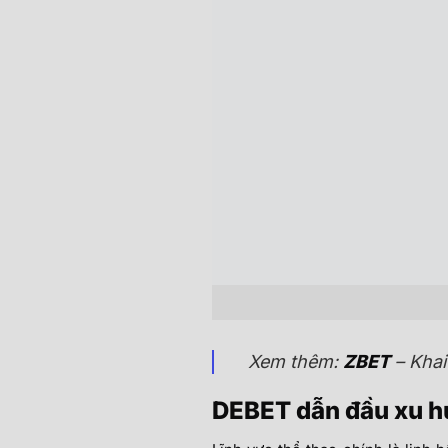
Xem thêm:
ZBET
– Khai
DEBET dẫn đầu xu h