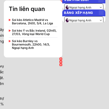
Tin liên quan
Ngoại hạng Anh
BẢNG XẾP HẠNG
Soi kèo Atletico Madrid vs
Ngoại hạng Anh
Barcelona, 2h00, 5/4, La Liga
xây
Soi kèo Ý vs Bắc Ireland, 02h45,
27/03, Vòng loại World Cup
ín
ởng
Soi kèo Burnley vs
Bournemouth, 22h00, 14/3,
Ngoại hạng Anh
 vụ
hắc
ặt.
iên
 sự
25%