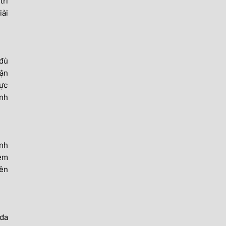
trí
iải
 đủ
hận
rực
ịnh
ính
iệm
iên
 đa