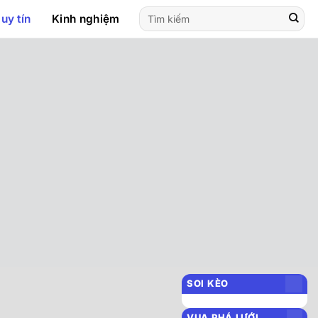
uy tín
Kinh nghiệm
SOI KÈO
VUA PHÁ LƯỚI