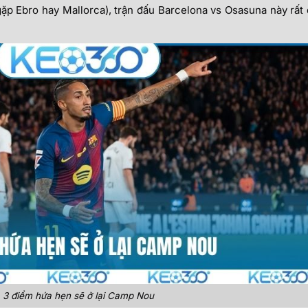
ặp Ebro hay Mallorca), trận đấu Barcelona vs Osasuna này rất
3 điểm hứa hẹn sẽ ở lại Camp Nou