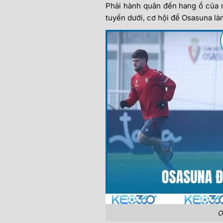
Phải hành quân đến hang ổ của m
tuyến dưới, cơ hội để Osasuna là
O