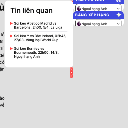
ủ
Tin liên quan
Ngoại hạng Anh
BẢNG XẾP HẠNG
Soi kèo Atletico Madrid vs
Ngoại hạng Anh
Barcelona, 2h00, 5/4, La Liga
lồ
Soi kèo Ý vs Bắc Ireland, 02h45,
27/03, Vòng loại World Cup
đội
thì
Soi kèo Burnley vs
Bournemouth, 22h00, 14/3,
 để
Ngoại hạng Anh
 có
rận
vào
 về