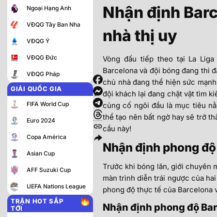
Nhận định Barc
Ngoại Hạng Anh
VĐQG Tây Ban Nha
nhà thị uy
VĐQG Ý
VĐQG Đức
Vòng đấu tiếp theo tại La Lig
Barcelona và đội bóng đang thi 
VĐQG Pháp
chủ nhà đang thể hiện sức mạnh 
GIẢI QUỐC GIA
đội khách lại đang chật vật tìm 
FIFA World Cup
củng cố ngôi đầu là mục tiêu nằ
thể tạo nên bất ngờ hay sẽ trở t
Euro 2024
cầu này!
Copa América
Nhận định phong độ
Asian Cup
Trước khi bóng lăn, giới chuyên 
AFF Suzuki Cup
màn trình diễn trái ngược của hai 
UEFA Nations League
phong độ thực tế của Barcelona 
TRẬN HOT SẮP
Nhận định phong độ Ba
TỚI