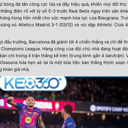
ứ bóng đá tấn công rực lửa và đầy hiệu quả, khiến mọi đối thủ 
 thắng điên rồ với tỷ số 5-3 trước Real Betis ngay trên sân kh
chứng hùng hồn nhất cho sức mạnh hỏa lực của Blaugrana. Tr
sừng sỏ Atletico Madrid 3-1 (03/12) và vùi dập Athletic Club 
ọi đấu trường, Barcelona đã giành tới 4 chiến thắng và chỉ để t
ại Champions League. Hàng công của đội chủ nhà đang hoạt đ
5 bàn chỉ trong 4 trận thắng kể trên (trung bình gần 4 bàn/trận). 
Osasuna hứa hẹn sẽ lại là một bữa tiệc bàn thắng thịnh soạn
g khán giả nhà.