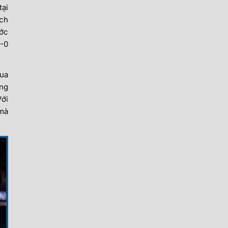
tại
ách
ước
4-0
hua
ộng
Với
 mà