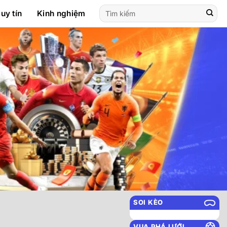
uy tín
Kinh nghiệm
SOI KÈO
VUA PHÁ LƯỚI